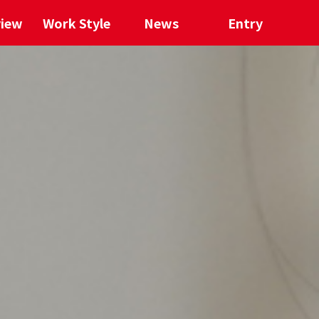
view
Work Style
News
Entry