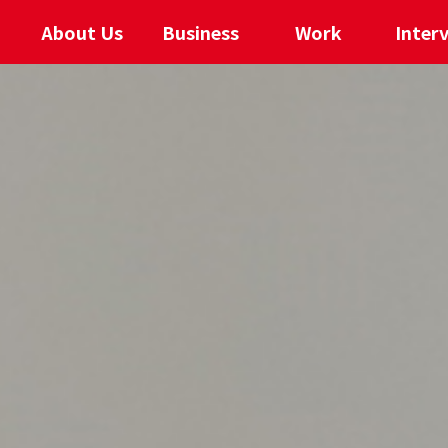
About Us
Business
Work
Inter