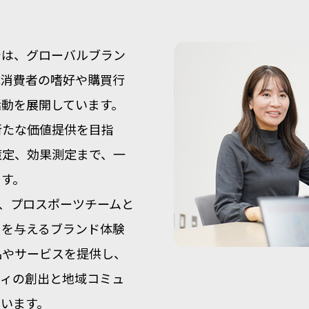
では、グローバルブラン
域消費者の嗜好や購買行
活動を展開しています。
新たな価値提供を目指
策定、効果測定まで、一
ます。
ア、プロスポーツチームと
りを与えるブランド体験
品やサービスを提供し、
ティの創出と地域コミュ
います。