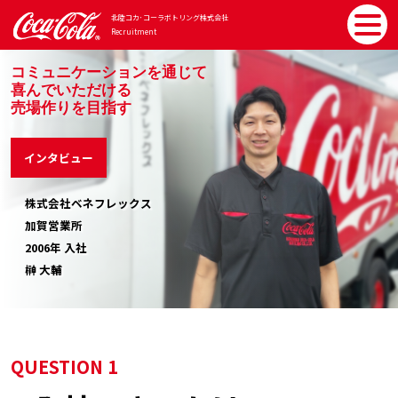
北陸コカ･コーラボトリング
株式会社
Recruitment
コミュニケーションを通じて
喜んでいただける
売場作りを目指す
インタビュー
株式会社ベネフレックス
加賀営業所
2006年 入社
榊 大輔
QUESTION 1