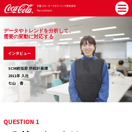
北陸コカ･コーラボトリング
株式会社
Recruitment
データやトレンドを分析して、
需要の変動に対応する
インタビュー
SCM統括部 供給計画課
2011年 入社
七山 香
QUESTION 1